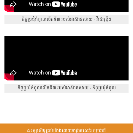
កិច្ចប្រជុំកំពូលលើកទី៣ របស់អាស៊ានសាយ - វីដេអូខ្លីៗ
កិច្ចប្រជុំកំពូលលើកទី៣ របស់អាស៊ានសាយ - កិច្ចប្រជុំកំពូល
© រក្សាសិទ្ធគ្រប់យ៉ាងដោយអាជ្ញាធរ​សវនកម្ម​ជាតិ