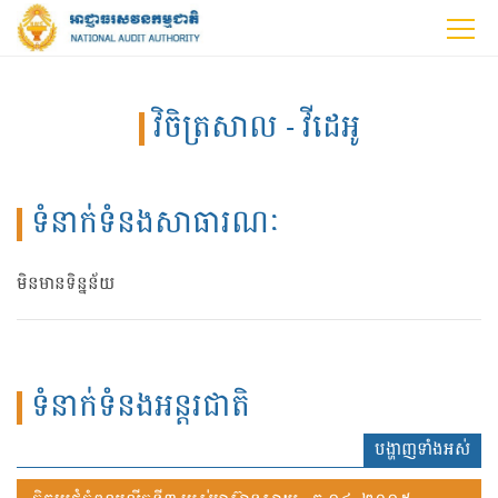
វិចិត្រសាល - វីដេអូ
ទំនាក់ទំនងសាធារណៈ
មិនមានទិន្នន័យ
ទំនាក់ទំនងអន្តរជាតិ
បង្ហាញទាំងអស់