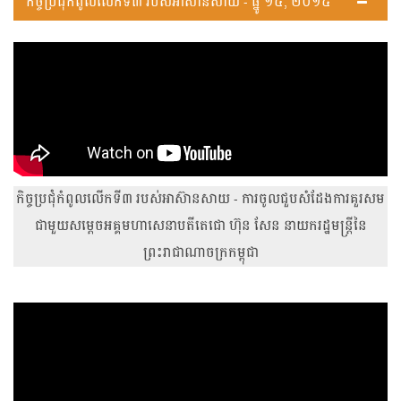
កិច្ចប្រជុំកំពូលលើកទី៣ របស់អាស៊ានសាយ - ធ្នូ ១៤, ២០១៥
កិច្ចប្រជុំកំពូលលើកទី៣ របស់អាស៊ានសាយ - ការចូលជួបសំដែងការគួរសម
ជាមួយសម្តេចអគ្គមហាសេនាបតីតេជោ ហ៊ុន សែន នាយករដ្ឋមន្ត្រីនៃ
ព្រះរាជាណាចក្រកម្ពុជា