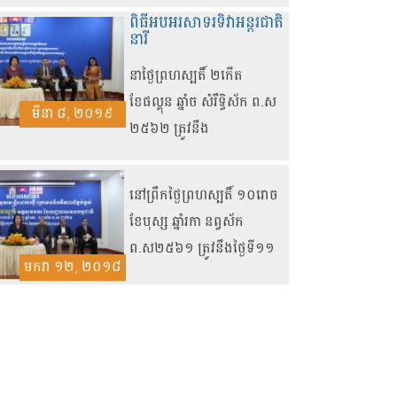
ពិធីអបអរសាទរទិវាអន្តរជាតិ
នារី
នាថ្ងៃព្រហស្បតិ៍ ២កើត
ខែផល្គុន ឆ្នាំច សំរឹទ្ធិស័ក ព
.
ស
មីនា ៨, ២០១៩
២៥៦២ ត្រូវនឹង
នៅ​ព្រឹក​ថ្ងៃ​ព្រហស្បតិ៍ ១០រោច
ខែបុស្ស ឆ្នាំរកា នព្វស័ក
ព.ស២៥៦១ ត្រូវ​នឹង​ថ្ងៃទី១១
មករា ១២, ២០១៨