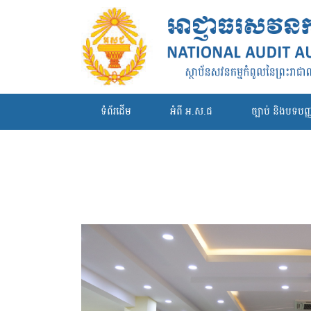
ទំព័រដើម
អំពី អ.ស.ជ
ច្បាប់ និងបទបញ្ញា