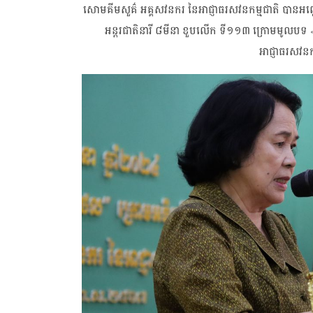
សោមគីមសួគ៌ អគ្គសវនករ នៃអាជ្ញាធរសវនកម្មជាតិ បានអញ្ជើ
អន្តរជាតិនារី ៨មីនា ខួបលើក ទី១១៣ ក្រោមមូលបទ «ស្ត្រី
អាជ្ញាធរសវនក