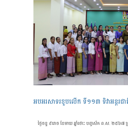
អបអរសាទរខួបលើក ទី១១៣ ទិវាអន្តរជាតិ
ថ្ងៃចន្ទ ៩រោច ខែមាឃ ឆ្នាំថោះ បញ្ចស័ក ព.ស. ២៥៦៧ ត្រ