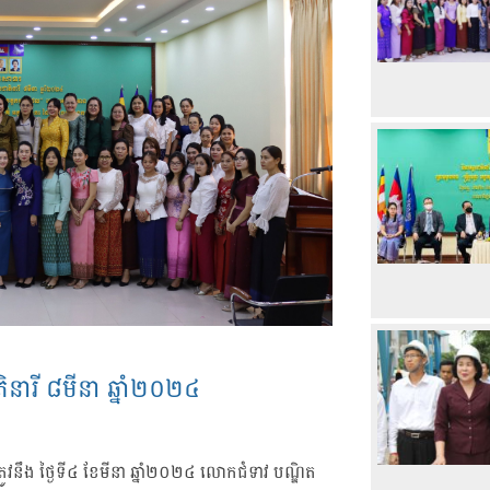
នារី ៨មីនា ឆ្នាំ២០២៤
ូវនឹង ថ្ងៃទី៤ ខែមីនា ឆ្នាំ២០២៤ លោកជំទាវ បណ្ឌិត