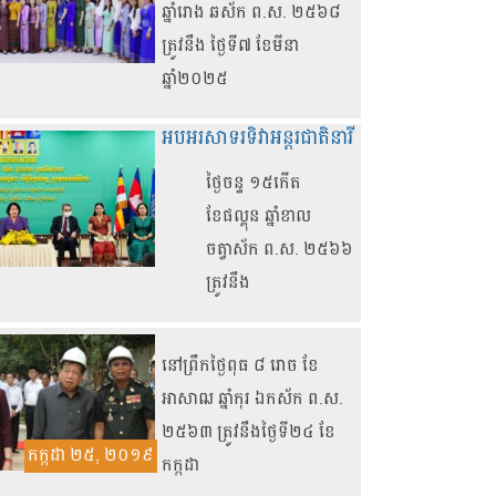
ឆ្នាំរោង ឆស័ក ព.ស. ២៥៦៨
ត្រូវនឹង ថ្ងៃទី៧ ខែមីនា
ឆ្នាំ២០២៥
អបអរសាទរទិវាអន្តរជាតិនារី
ថ្ងៃចន្ទ ១៥កើត
ខែផល្គុន ឆ្នាំខាល
ចត្វាស័ក ព.ស. ២៥៦៦
ត្រូវនឹង
នៅព្រឹកថ្ងៃពុធ ៨ រោច ខែ
អាសាឍ ឆ្នាំកុរ ឯកស័ក ព.ស.
២៥៦៣ ត្រូវនឹងថ្ងៃទី២៤ ខែ
កក្កដា ២៥, ២០១៩
កក្កដា