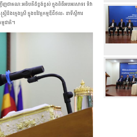
ញជាគណៈអធិបតីដ៍ខ្ពង់ខ្ពស់ ក្នុងពិធីអបអរសាទរ ទិវា
និងក្មេងស្រី ក្នុងបរិវត្តកម្មឌីជីថល» នាទីស្តីការ
ម្មជាតិ។