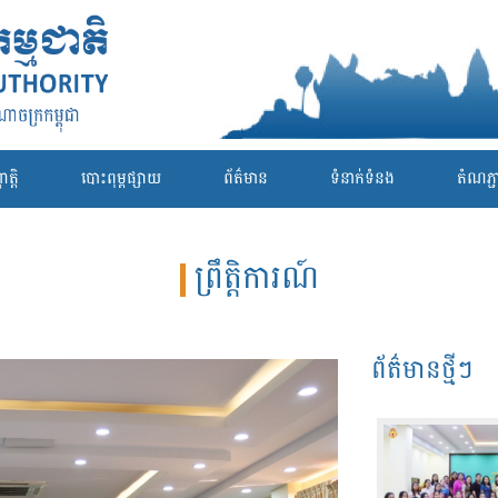
ត្តិ
បោះពុម្ពផ្សាយ
ព័ត៌មាន
ទំនាក់ទំនង
តំណភ្ជាប
ព្រឹត្តិការណ៍
ព័ត៌មានថ្មីៗ