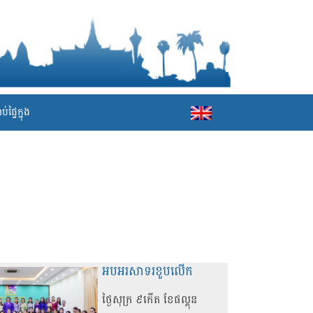
់ផ្ទៃក្នុង
អបអរសាទរខួបលើក
ថ្ងៃសុក្រ ៩កើត ខែផល្គុន