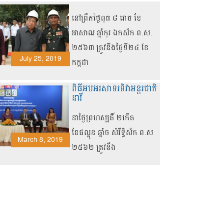
នៅព្រឹកថ្ងៃពុធ ៨ រោច ខែ
អាសាឍ ឆ្នាំកុរ ឯកស័ក ព.ស.
២៥៦៣ ត្រូវនឹងថ្ងៃទី២៤ ខែ
July 25, 2019
កក្កដា
ពិធីអបអរសាទរទិវាអន្តរជាតិ
នារី
នាថ្ងៃព្រហស្បតិ៍ ២កើត
ខែផល្គុន ឆ្នាំច សំរឹទ្ធិស័ក ព
.
ស
March 8, 2019
២៥៦២ ត្រូវនឹង