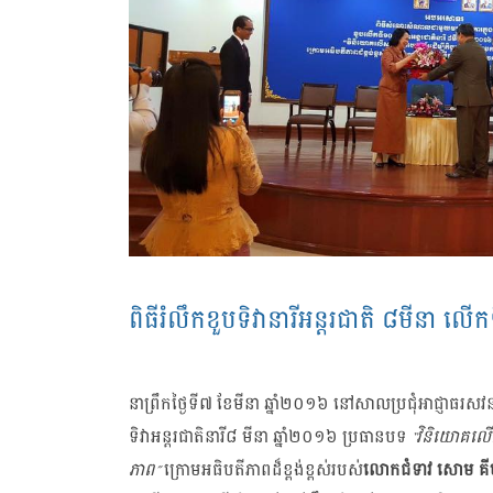
ពិធី​រំលឹក​ខួប​ទិវា​នារី​អន្តរជាតិ ៨មីនា ល
នា​ព្រឹក​ថ្ងៃទី​៧ ខែ​មីនា ឆ្នាំ​២០១៦ នៅ​សាល​ប្រជុំ​អាជ្ញាធរ​ស
ទិវា​អន្តរ​ជាតិ​នារី​៨ មីនា ឆ្នាំ​២០១៦ ប្រធាន​បទ
“វិនិយោគ​លើ​ស
ភាព”
ក្រោម​អធិបតី​ភាព​ដ៏​ខ្ពង់ខ្ពស់​របស់
លោក​ជំទាវ សោម គីមសួ