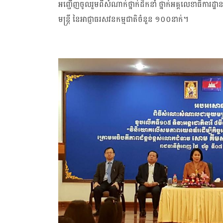
អញ្ជើញ​ចូល​រួម​ពី​សំណាក់​ថ្នាក់​ដឹកនាំ ថ្នាក់​អគ្គ​លេខា​ធិការ​ដ្ឋ
មន្ត្រី នៃ​អាជ្ញាធរ​សវនកម្ម​ជាតិ​ចំនួន ១០០​នាក់។