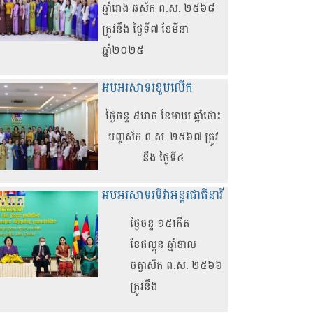
ឆ្នាំរោង ឆស័ក ព.ស. ២៥៦៨
ត្រូវនឹង ថ្ងៃទី៧ ខែមីនា
ឆ្នាំ២០២៥
អបអរសាទរខួបលើក
ថ្ងៃចន្ទ ៩រោច ខែមាឃ ឆ្នាំថោះ
បញ្ចស័ក ព.ស. ២៥៦៧ ត្រូវ
នឹង ថ្ងៃទី៤
អបអរសាទរទិវាអន្តរជាតិនារី
ថ្ងៃចន្ទ ១៥កើត
ខែផល្គុន ឆ្នាំខាល
ចត្វាស័ក ព.ស. ២៥៦៦
ត្រូវនឹង