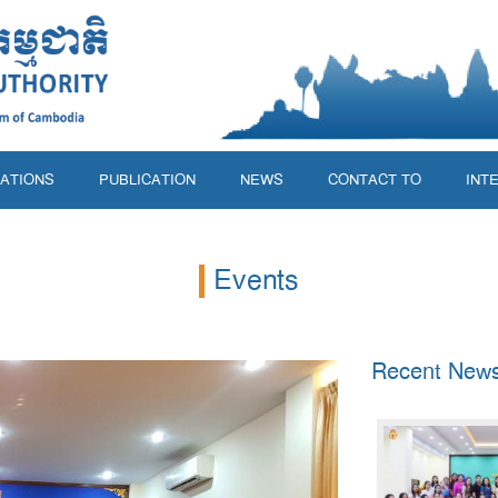
ATIONS
PUBLICATION
NEWS
CONTACT​ ​TO
INT
Events
Recent New