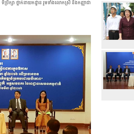
ាន ទីប្រឹក្សា ថ្នាក់​នាយកដ្ឋាន រួម​ទាំង​លោកស្រី និង​កញ្ញា​ជា​