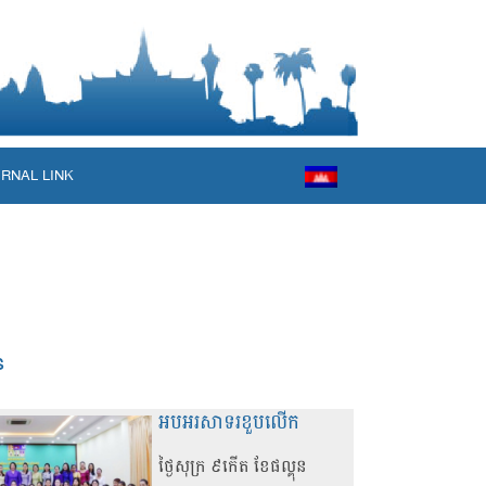
ERNAL LINK
s
អបអរសាទរខួបលើក
ថ្ងៃសុក្រ ៩កើត ខែផល្គុន