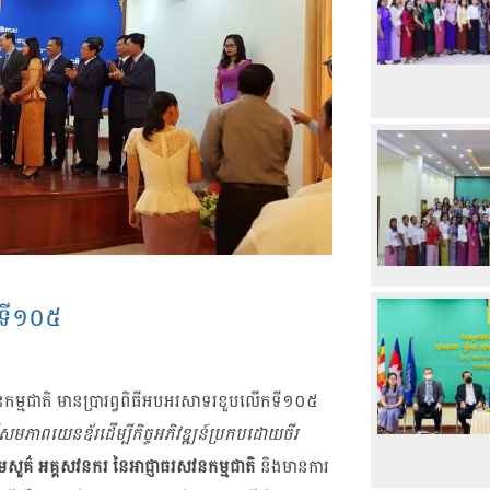
ើកទី​១០៥
វនកម្ម​ជាតិ មាន​ប្រារព្វ​ពិធី​អបអរ​សាទរ​ខួប​លើក​ទី​១០៥
មភាព​យេនឌ័រ​ដើម្បី​កិច្ច​អភិវឌ្ឍន៍​ប្រកប​ដោយ​ចីរ
គ៌ អគ្គ​សវនករ នៃ​អាជ្ញាធរ​សវនកម្ម​ជាតិ
និង​មាន​ការ​