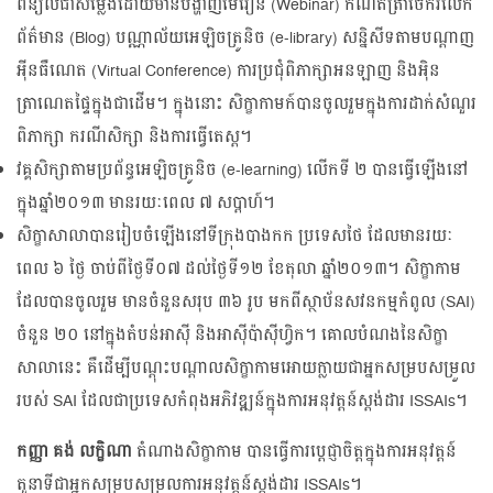
ពន្យល់​ជា​សម្លេង​ដោយ​មាន​បង្ហាញ​មេរៀន (Webinar) កំណត់​ត្រា​ចែក​រំលែក​
ព័ត៌មាន (Blog) បណ្ណាល័យ​អេឡិច​ត្រូនិច (e-library) សន្និសីទ​តាម​បណ្តាញ​
អ៊ីនធឺណេត (Virtual Conference) ការ​ប្រជុំ​ពិភាក្សា​អនឡាញ និង​អ៊ិន
ត្រាណេត​ផ្ទៃក្នុង​ជាដើម។ ក្នុង​នោះ សិក្ខាកាម​ក៍​បាន​ចូល​រួម​ក្នុង​ការ​ដាក់​សំណួរ​
ពិភាក្សា ករណី​សិក្សា និង​ការ​ធ្វើ​តេស្ត។
វគ្គ​សិក្សា​តាម​ប្រព័ន្ធ​អេឡិច​ត្រូនិច (e-learning) លើក​ទី ២ បាន​ធ្វើ​ឡើង​នៅ
ក្នុង​ឆ្នាំ២០១៣ មាន​រយៈពេល ៧ សប្តាហ៍។
សិក្ខា​សាលា​បាន​រៀបចំ​ឡើង​នៅ​ទីក្រុង​បាងកក ប្រទេស​ថៃ ដែល​មាន​រយៈ
ពេល ៦ ថ្ងៃ ចាប់​ពី​ថ្ងៃទី០៧ ដល់​ថ្ងៃទី១២ ខែតុលា ឆ្នាំ២០១៣។ សិក្ខាកាម​
ដែល​បាន​ចូល​រួម មាន​ចំនួន​សរុប ៣៦ រូប មក​ពី​ស្ថាប័ន​សវនកម្ម​កំពូល (SAI)
ចំនួន ២០ នៅ​ក្នុង​តំបន់​អាស៊ី និង​អាស៊ី​ប៉ាស៊ីហ្វិក។ គោលបំណង​នៃ​សិក្ខា​
សាលា​នេះ គឺ​ដើម្បី​បណ្តុះ​បណ្តាល​សិក្ខាកាម​អោយ​ក្លាយ​ជា​អ្នក​សម្រប​សម្រួល​
របស់ SAI ដែល​ជា​ប្រទេស​កំពុង​អភិវឌ្ឍន៍​ក្នុង​ការ​អនុវត្តន៍​ស្តង់ដារ ISSAIs។
កញ្ញា គង់ លក្ខិណា
តំណាង​សិក្ខាកាម បាន​ធ្វើ​ការ​ប្តេជ្ញា​ចិត្ត​ក្នុង​ការ​អនុវត្តន៍​
តួនាទី​ជា​អ្នក​សម្រប​សម្រួល​ការ​អនុវត្តន៍​ស្តង់ដារ ISSAIs។