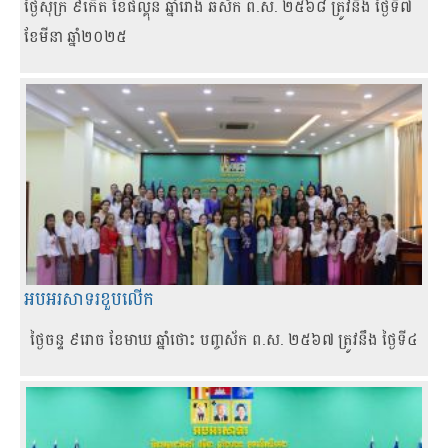
ថ្ងៃសុក្រ ៩កើត ខែផល្គុន ឆ្នាំរោង ឆស័ក ព.ស. ២៥៦៨ ត្រូវនឹង ថ្ងៃទី៧
ខែមីនា ឆ្នាំ២០២៥
អបអរសាទរខួបលើក
ថ្ងៃចន្ទ ៩រោច ខែមាឃ ឆ្នាំថោះ បញ្ចស័ក ព.ស. ២៥៦៧ ត្រូវនឹង ថ្ងៃទី៤