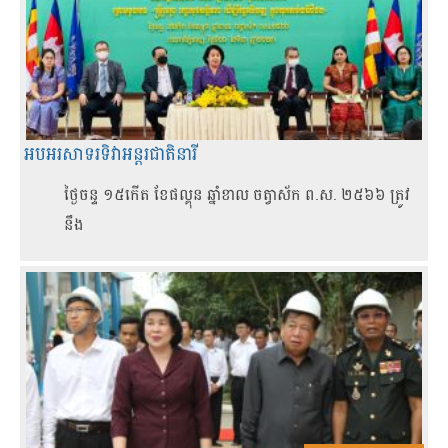
អបអរសាទរទិវាអន្តរជាតិនារី
ថ្ងៃចន្ទ ១៥កើត ខែផល្គុន ឆ្នាំខាល ចត្វាស័ក ព.ស. ២៥៦៦ ត្រូវ
នឹង