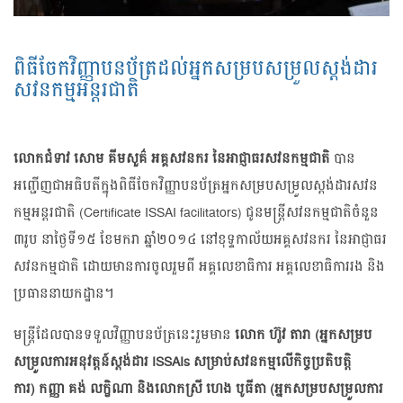
ពិធី​ចែក​វិញ្ញាបនប័ត្រ​ដល់​អ្នក​សម្រប​សម្រួល​ស្តង់ដារ​
សវនកម្ម​អន្តរជាតិ
លោកជំទាវ សោម គីមសួគ៌ អគ្គសវនករ នៃ​អាជ្ញាធរ​សវនកម្ម​ជាតិ
បាន​
អញ្ជើញ​ជា​អធិបតី​ក្នុង​ពិធី​ចែក​វិញ្ញាបនប័ត្រ​អ្នក​សម្រប​សម្រួល​ស្តង់ដារ​សវន
កម្ម​អន្តរ​ជាតិ (Certificate ISSAI facilitators) ជូន​មន្ត្រី​សវនកម្ម​ជាតិ​ចំនួន
៣រូប នា​ថ្ងៃទី១៥ ខែមករា ឆ្នាំ២០១៤ នៅ​ខុទ្ទកាល័យ​អគ្គសវនករ នៃ​អាជ្ញាធរ​
សវនកម្ម​ជាតិ ដោយ​មាន​ការ​ចូល​រួម​ពី អគ្គលេខាធិការ អគ្គលេខាធិការ​រង និង​
ប្រធាន​នាយកដ្ឋាន។
មន្ត្រី​ដែល​បាន​ទទួល​វិញ្ញាបនប័ត្រ​នេះ​រួម​មាន
លោក ហ៊ូវ តារា (អ្នក​សម្រប​
សម្រួល​ការ​អនុវត្តន៍​ស្តង់ដារ ISSAIs សម្រាប់​សវនកម្ម​លើ​កិច្ច​ប្រតិបត្តិ
ការ) កញ្ញា គង់ លក្ខិណា និង​លោកស្រី ហេង បូធីតា (អ្នក​សម្រប​សម្រួល​ការ​