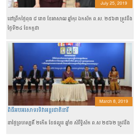
July 25, 2019
នៅព្រឹកថ្ងៃពុធ ៨ រោច ខែអាសាឍ ឆ្នាំកុរ ឯកស័ក ព.ស. ២៥៦៣ ត្រូវនឹង
ថ្ងៃទី២៤ ខែកក្កដា
March 8, 2019
ពិធីអបអរសាទរទិវាអន្តរជាតិនារី
នាថ្ងៃព្រហស្បតិ៍ ២កើត ខែផល្គុន ឆ្នាំច សំរឹទ្ធិស័ក ព
.
ស ២៥៦២ ត្រូវនឹង