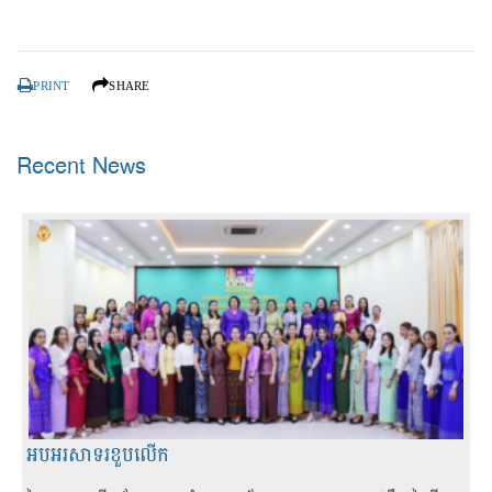
PRINT
SHARE
Recent News
អបអរសាទរខួបលើក