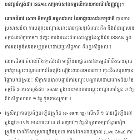
អនុវត្តន៍​ស្តង់ដារ ISSAIs សម្រាប់​សវនកម្ម​លើ​របាយការណ៍​ហិរញ្ញវត្ថុ)
។
លោកជំទាវ សោម គីមសួគ៌ អគ្គសវនករ នៃ​អាជ្ញាធរ​សវនកម្ម​ជាតិ
បាន​មាន​
ប្រសាសន៍​ថា ការ​បណ្តុះ​បណ្តាល​នេះ​បាន​ផ្តល់​នូវ​ចំណេះដឹង និង​ជំនាញ​សវន
កម្ម​ដល់​សិក្ខាកាម។ ដូច្នេះ ការងារ​នេះ​ជា​សសរ​ស្តម្ភ​នៃ​ស្តង់ដារ ISSAIs ក្នុង​
ការ​អនុវត្តន៍​សវនកម្ម​ប្រកប​ដោយ​ប្រសិទ្ធភាព និង​ប្រសិទ្ធផល។
លោកជំទាវ ក៏​បាន​រំពឹង​ទុក​ដែរ​ថា មន្ត្រី​នៃ​អាជ្ញាធរ​សវនកម្ម​ជាតិ​នឹង​បាន​ចូល​
រួម​វគ្គ​បណ្តុះ​បណ្តាល​កាន់​តែ​ច្រើន​ឡើង​នា​ពេល​អនាគត។ មុន​នឹង​ទទួល​បាន​
វិញ្ញាបនប័ត្រ​នេះ សិក្ខាកាម​បាន​បញ្ចប់​ការ​បណ្តុះ​បណ្តាល​ដោយ​ជោគជ័យ នៃ​
កម្មវិធី 3i របស់​ស្តង់ដារ ISSAIs ក្នុង​នោះ​មាន​ការ​បណ្តុះ​បណ្តាល​ចំនួន ២ វគ្គ
និង​សិក្ខា​សាលា ១ វគ្គ ដូច​ខាង​ក្រោម ៖
វគ្គ​សិក្សា​តាម​ប្រព័ន្ធ​អេឡិច​ត្រូនិច (e-learning) លើក​ទី ១ បាន​ធ្វើ​ឡើង​នៅ​
ក្នុង​ឆ្នាំ២០១២ មាន​រយៈពេល ៧ សប្តាហ៍។ វគ្គ​សិក្សា​តាម​ប្រព័ន្ធ​អេឡិច​
ត្រូនិច មាន​វិធីសាស្ត្រ​ជា​ច្រើន​ដូចជា ការ​ជជែក​ដោយ​ផ្ទាល់ (Live Chat) ការ​