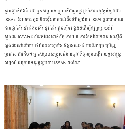
គួរ​បញ្ជាក់​ផង​ដែរ​ថា អ្នក​សម្រប​សម្រួល​គឺ​ជា​អ្នក​ទ្រទ្រង់​ការ​អនុវត្តន៍​ស្តង់ដារ
ISSAIs ដែល​មាន​តួនាទី​បង្កើន​ការ​យល់​ដឹង​អំពី​ស្តង់ដារ ISSAI ផ្តល់​យោបល់​
ដល់​ថ្នាក់​ដឹកនាំ និង​បង្កើត​នូវ​គំនិត​ផ្តួចផ្តើម​ផ្សេងៗ​ដើម្បី​ផ្សព្វផ្សាយ​អំពី​
ស្តង់ដារ ISSAIs ដល់​អ្នក​ដែល​ពាក់ព័ន្ធ តាម​រយៈ​ការ​ចែក​រំលែក​ព័ត៌មាន​ស្តីពី​
ស្តង់ដារ​នៅ​លើ​គេហទំព័រ​របស់​ស្ថាប័ន ទិន្នានុលេខន៍ ការ​ពិភាក្សា ឬ​ប័ណ្ណ​
ប្រកាស ជាដើម។ អ្នក​សម្រប​សម្រួល​ក៏​មាន​តួនាទី​ចូល​រួម​បង្កើត​យុទ្ធសាស្ត្រ​
សម្រាប់ គម្រោង​អនុវត្ត​ស្តង់ដារ ISSAIs ផង​ដែរ។